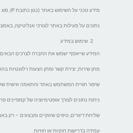
מידע טכני על השימוש באתר (כגון כתובת IP, סוג הדפדפן, מיקום גאוגרפי משוער, ועוד) שנאסף באופן אוטומטי לצרכים סטטיסטיים ואבטחתיים.
נתונים על פעילות באתר לצורכי אנליטיקה, באמצעות כלים כמו Google Analytics, פיקסלים של kTok
שימוש במידע
המידע שייאסף ישמש את החברה לצרכים הבאים 
מתן שירות, יצירת קשר ומתן הצעות רלוונטיות 
שיפור חוויית המשתמש באתר והתאמה אישית של 
ניתוח נתונים לצורך אופטימיזציה של קמפיינים פרס
שליחת דיוורים, טיפים שיווקיים ומבצעים – רק ב
עמידה בדרישות חוקיות או חוזיות.